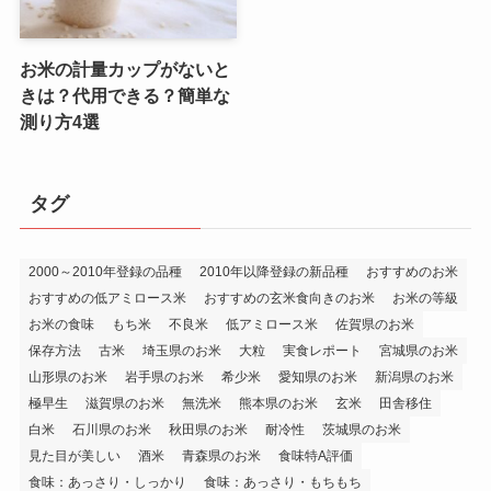
お米の計量カップがないと
きは？代用できる？簡単な
測り方4選
タグ
2000～2010年登録の品種
2010年以降登録の新品種
おすすめのお米
おすすめの低アミロース米
おすすめの玄米食向きのお米
お米の等級
お米の食味
もち米
不良米
低アミロース米
佐賀県のお米
保存方法
古米
埼玉県のお米
大粒
実食レポート
宮城県のお米
山形県のお米
岩手県のお米
希少米
愛知県のお米
新潟県のお米
極早生
滋賀県のお米
無洗米
熊本県のお米
玄米
田舎移住
白米
石川県のお米
秋田県のお米
耐冷性
茨城県のお米
見た目が美しい
酒米
青森県のお米
食味特A評価
食味：あっさり・しっかり
食味：あっさり・もちもち