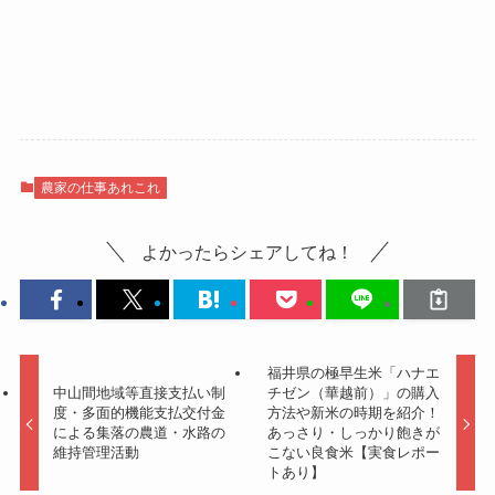
農家の仕事あれこれ
よかったらシェアしてね！
福井県の極早生米「ハナエ
中山間地域等直接支払い制
チゼン（華越前）」の購入
度・多面的機能支払交付金
方法や新米の時期を紹介！
による集落の農道・水路の
あっさり・しっかり飽きが
維持管理活動
こない良食米【実食レポー
トあり】