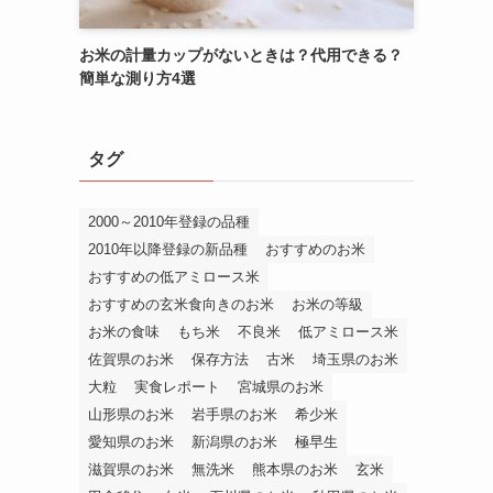
お米の計量カップがないときは？代用できる？
簡単な測り方4選
タグ
2000～2010年登録の品種
2010年以降登録の新品種
おすすめのお米
おすすめの低アミロース米
おすすめの玄米食向きのお米
お米の等級
お米の食味
もち米
不良米
低アミロース米
佐賀県のお米
保存方法
古米
埼玉県のお米
大粒
実食レポート
宮城県のお米
山形県のお米
岩手県のお米
希少米
愛知県のお米
新潟県のお米
極早生
滋賀県のお米
無洗米
熊本県のお米
玄米