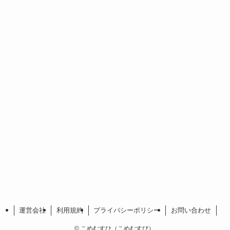
運営会社
利用規約
プライバシーポリシー
お問い合わせ
©
こめむすひ（こめむすび）.