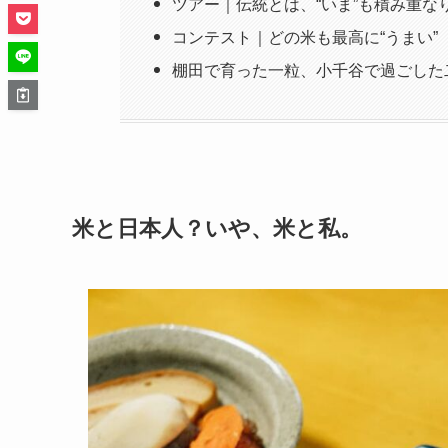
ツアー｜伝統とは、“いま”も積み重な
コンテスト｜どの米も最高に“うまい”
棚田で育った一粒、小千谷で過ごした
米と日本人？いや、米と私。