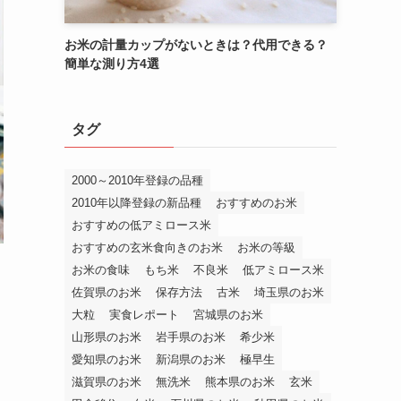
お米の計量カップがないときは？代用できる？
簡単な測り方4選
タグ
2000～2010年登録の品種
2010年以降登録の新品種
おすすめのお米
おすすめの低アミロース米
おすすめの玄米食向きのお米
お米の等級
お米の食味
もち米
不良米
低アミロース米
佐賀県のお米
保存方法
古米
埼玉県のお米
大粒
実食レポート
宮城県のお米
山形県のお米
岩手県のお米
希少米
愛知県のお米
新潟県のお米
極早生
滋賀県のお米
無洗米
熊本県のお米
玄米