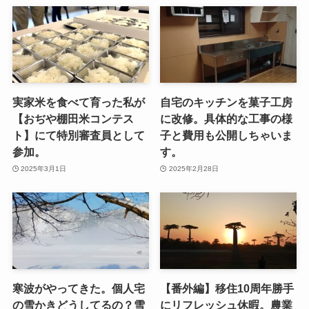
実家米を食べて育った私が
自宅のキッチンを菓子工房
【おぢや棚田米コンテス
に改修。具体的な工事の様
ト】にて特別審査員として
子と費用も公開しちゃいま
参加。
す。
2025年3月1日
2025年2月28日
寒波がやってきた。個人宅
【番外編】移住10周年勝手
の雪かきどうしてるの？雪
にリフレッシュ休暇。農業