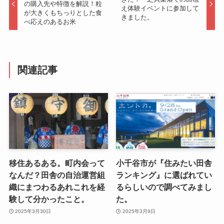
の購入先や特徴を解説！粒
え体験イベントに参加して
が大きくもちっりとした食
きました。
べ応えのあるお米
関連記事
移住あるある。町内会って
小千谷市が『住みたい田舎
なんだ？田舎の自治運営組
ランキング』に選ばれてい
織にまつわるあれこれを経
るらしいので調べてみまし
験して分かったこと。
た。
2025年3月30日
2025年3月9日