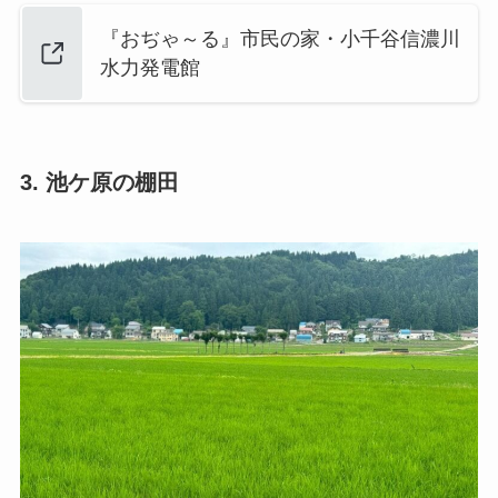
『おぢゃ～る』市民の家・小千谷信濃川
水力発電館
3. 池ケ原の棚田