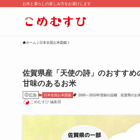
お米と暮らしの楽しみ方をお届けします
ホーム
日本全国お米図鑑
佐賀県産「天使の詩」のおすすめ
甘味のあるお米
広告
日本全国お米図鑑
2000～2010年登録の品種
佐賀県のお
こめむすひ 編集部