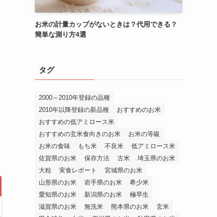
お米の計量カップがないときは？代用できる？
簡単な測り方4選
タグ
2000～2010年登録の品種
2010年以降登録の新品種
おすすめのお米
おすすめの低アミロース米
おすすめの玄米食向きのお米
お米の等級
お米の食味
もち米
不良米
低アミロース米
佐賀県のお米
保存方法
古米
埼玉県のお米
大粒
実食レポート
宮城県のお米
山形県のお米
岩手県のお米
希少米
愛知県のお米
新潟県のお米
極早生
滋賀県のお米
無洗米
熊本県のお米
玄米