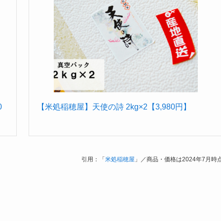
0
【米処稲穂屋】天使の詩 2kg×2【3,980円】
引用：「
米処稲穂屋
」／商品・価格は2024年7月時