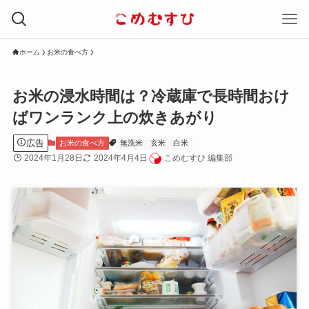
ホーム
お米の食べ方
お米の浸水時間は？冷蔵庫で長時間おけ
ばワンランク上の炊きあがり
広告
お米の食べ方
無洗米
玄米
白米
2024年1月28日
2024年4月4日
こめむすひ 編集部