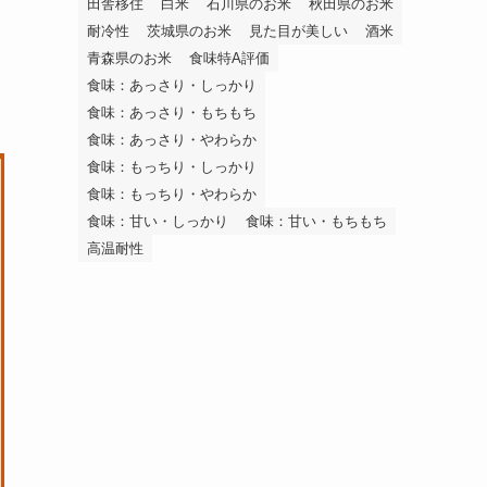
田舎移住
白米
石川県のお米
秋田県のお米
耐冷性
茨城県のお米
見た目が美しい
酒米
青森県のお米
食味特A評価
を
食味：あっさり・しっかり
食味：あっさり・もちもち
食味：あっさり・やわらか
食味：もっちり・しっかり
食味：もっちり・やわらか
食味：甘い・しっかり
食味：甘い・もちもち
高温耐性