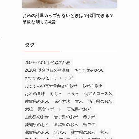
お米の計量カップがないときは？代用できる？
簡単な測り方4選
し
タグ
2000～2010年登録の品種
2010年以降登録の新品種
おすすめのお米
おすすめの低アミロース米
おすすめの玄米食向きのお米
お米の等級
お米の食味
もち米
不良米
低アミロース米
佐賀県のお米
保存方法
古米
埼玉県のお米
大粒
実食レポート
宮城県のお米
山形県のお米
岩手県のお米
希少米
愛知県のお米
新潟県のお米
極早生
滋賀県のお米
無洗米
熊本県のお米
玄米